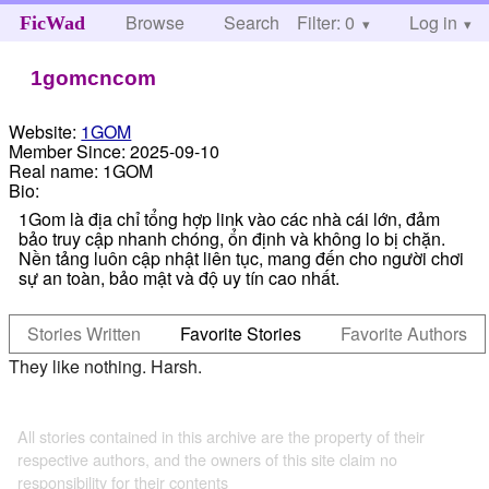
Browse
Search
Filter: 0
Help
Log in
FicWad
1gomcncom
Website:
1GOM
Member Since:
2025-09-10
Real name:
1GOM
Bio:
1Gom là địa chỉ tổng hợp link vào các nhà cái lớn, đảm
bảo truy cập nhanh chóng, ổn định và không lo bị chặn.
Nền tảng luôn cập nhật liên tục, mang đến cho người chơi
sự an toàn, bảo mật và độ uy tín cao nhất.
Stories Written
Favorite Stories
Favorite Authors
They like nothing. Harsh.
All stories contained in this archive are the property of their
respective authors, and the owners of this site claim no
responsibility for their contents