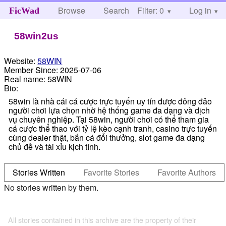
Browse
Search
Filter: 0
Help
Log in
FicWad
58win2us
Website:
58WIN
Member Since:
2025-07-06
Real name:
58WIN
Bio:
58win là nhà cái cá cược trực tuyến uy tín được đông đảo
người chơi lựa chọn nhờ hệ thống game đa dạng và dịch
vụ chuyên nghiệp. Tại 58win, người chơi có thể tham gia
cá cược thể thao với tỷ lệ kèo cạnh tranh, casino trực tuyến
cùng dealer thật, bắn cá đổi thưởng, slot game đa dạng
chủ đề và tài xỉu kịch tính.
Stories Written
Favorite Stories
Favorite Authors
No stories written by them.
All stories contained in this archive are the property of their