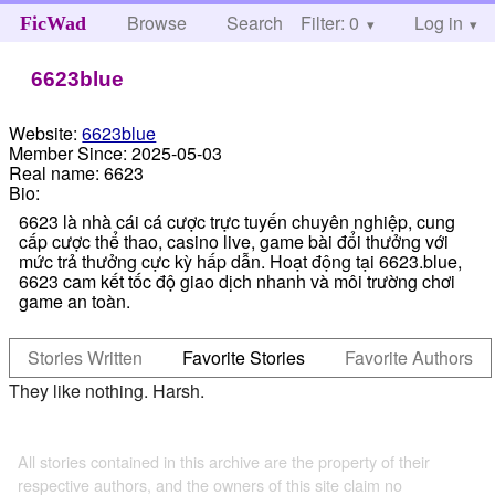
Browse
Search
Filter: 0
Help
Log in
FicWad
6623blue
Website:
6623blue
Member Since:
2025-05-03
Real name:
6623
Bio:
6623 là nhà cái cá cược trực tuyến chuyên nghiệp, cung
cấp cược thể thao, casino live, game bài đổi thưởng với
mức trả thưởng cực kỳ hấp dẫn. Hoạt động tại 6623.blue,
6623 cam kết tốc độ giao dịch nhanh và môi trường chơi
game an toàn.
Stories Written
Favorite Stories
Favorite Authors
They like nothing. Harsh.
All stories contained in this archive are the property of their
respective authors, and the owners of this site claim no