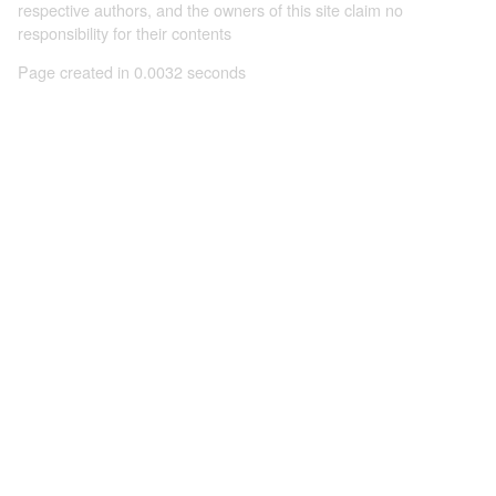
respective authors, and the owners of this site claim no
responsibility for their contents
Page created in 0.0032 seconds