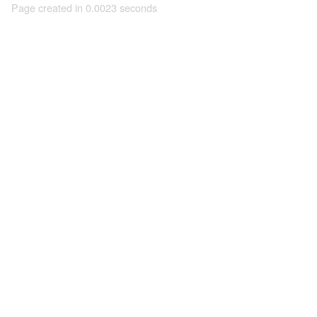
Page created in 0.0023 seconds