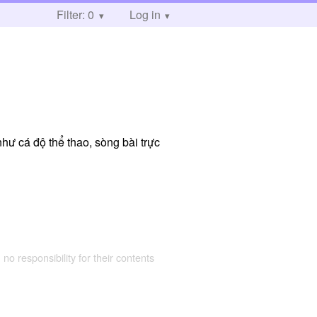
Filter: 0
Log in
như cá độ thể thao, sòng bài trực
 no responsibility for their contents