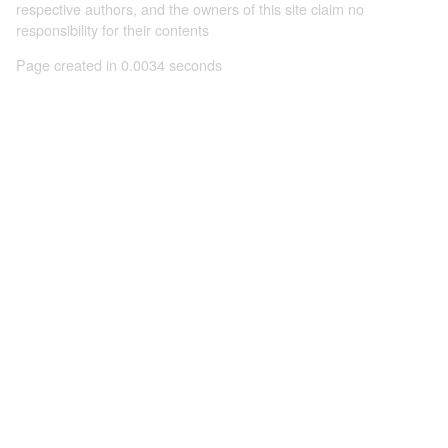
respective authors, and the owners of this site claim no
responsibility for their contents
Page created in 0.0034 seconds