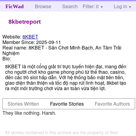
Browse
Search
Filter: 0
Help
Log in
FicWad
8kbetreport
Website:
8KBET
Member Since:
2025-09-11
Real name:
8KBET - Sân Chơi Minh Bạch, An Tâm Trải
Nghiệm
Bio:
8KBET là một cổng giải trí trực tuyến hiện đại, mang đến
cho người chơi kho game phong phú từ thể thao, casino,
đến các trò slot hấp dẫn. Với hệ thống bảo mật tiên tiến,
giao diện thân thiện và tốc độ nạp rút linh hoạt, 8kbet tạo
ra một môi trường chơi vừa an toàn vừa tiện lợi.
Stories Written
Favorite Stories
Favorite Authors
They like nothing. Harsh.
All stories contained in this archive are the property of their