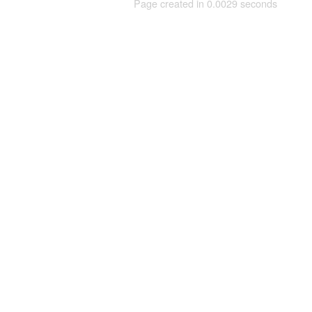
Page created in 0.0029 seconds