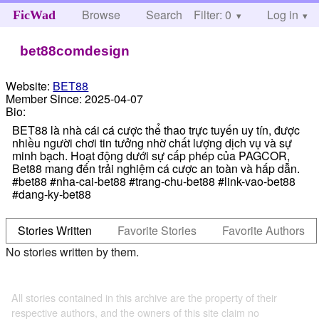
Browse
Search
Filter: 0
Help
Log in
FicWad
bet88comdesign
Website:
BET88
Member Since:
2025-04-07
Bio:
BET88 là nhà cái cá cược thể thao trực tuyến uy tín, được
nhiều người chơi tin tưởng nhờ chất lượng dịch vụ và sự
minh bạch. Hoạt động dưới sự cấp phép của PAGCOR,
Bet88 mang đến trải nghiệm cá cược an toàn và hấp dẫn.
#bet88 #nha-cai-bet88 #trang-chu-bet88 #link-vao-bet88
#dang-ky-bet88
Stories Written
Favorite Stories
Favorite Authors
No stories written by them.
All stories contained in this archive are the property of their
respective authors, and the owners of this site claim no