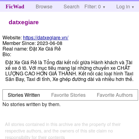
Browse
Search
Filter: 0
Help
Log in
FicWad
datxegiare
Website:
https://datxegiare.vn/
Member Since:
2023-06-08
Real name:
Đặt Xe Giá Rẻ
Bio:
Đặt Xe Giá Rẻ là Tổng đài kết nối giữa Hành khách và Tài
xế xe ô tô. Với mục tiêu mang lại những chuyến xe CHẤT
LƯỢNG CAO HƠN GIÁ THÀNH. Kết nối các loại hình Taxi
Sân Bay, Taxi đi tỉnh, Xe ghép đường dài và nhiều hơn thế.
Stories Written
Favorite Stories
Favorite Authors
No stories written by them.
All stories contained in this archive are the property of their
respective authors, and the owners of this site claim no
responsibility for their contents