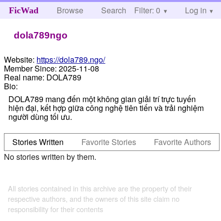
Browse
Search
Filter: 0
Help
Log in
FicWad
dola789ngo
Website:
https://dola789.ngo/
Member Since:
2025-11-08
Real name:
DOLA789
Bio:
DOLA789 mang đến một không gian giải trí trực tuyến
hiện đại, kết hợp giữa công nghệ tiên tiến và trải nghiệm
người dùng tối ưu.
Stories Written
Favorite Stories
Favorite Authors
No stories written by them.
All stories contained in this archive are the property of their
respective authors, and the owners of this site claim no
responsibility for their contents