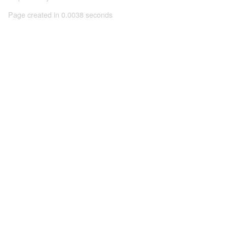
Page created in 0.0038 seconds