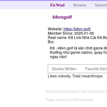
Browse
Searc
FicWad
k8vngolf
Website:
https://k8vn.golf/
Member Since:
2025-01-08
Real name:
K8 Link Nhà Cái K8 Be
Bio:
K8 - k8vn.golf là sân chơi game đ
thưởng như game casino, quay hũ
ngay nào!
Stories Written
Favorite Stor
Likes nobody. Total misanthrope.
All stories contained in this archive are 
Page created in 0.003 seconds