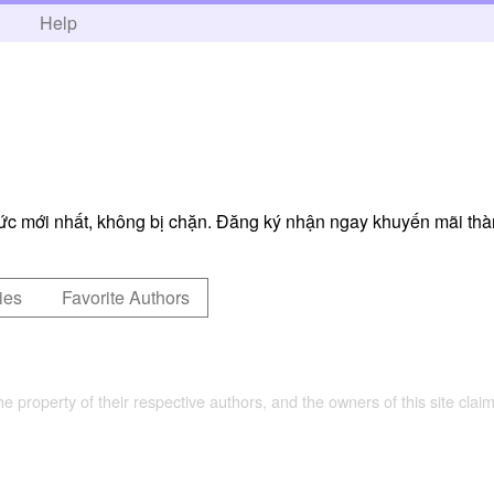
h
Help
thức mới nhất, không bị chặn. Đăng ký nhận ngay khuyến mãi th
ies
Favorite Authors
the property of their respective authors, and the owners of this site claim