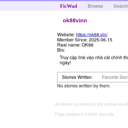
Browse
Searc
FicWad
ok88vinn
Website:
https://ok88.vin/
Member Since:
2025-06-15
Real name:
OK88
Bio:
Truy cập link vào nhà cái chính 
ngày!
Stories Written
Favorite Stor
No stories written by them.
All stories contained in this archive are 
Page created in 0.0032 seconds