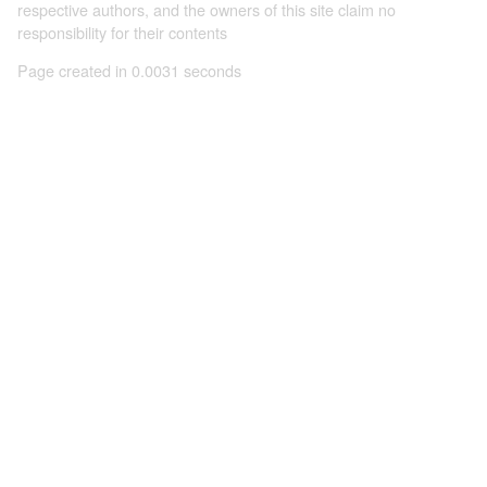
respective authors, and the owners of this site claim no
responsibility for their contents
Page created in 0.0031 seconds