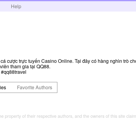
h
Help
 cá cược trực tuyến Casino Online. Tại đây có hàng nghìn trò ch
viên tham gia tại QQ88.
#qq88travel
ies
Favorite Authors
the property of their respective authors, and the owners of this site claim