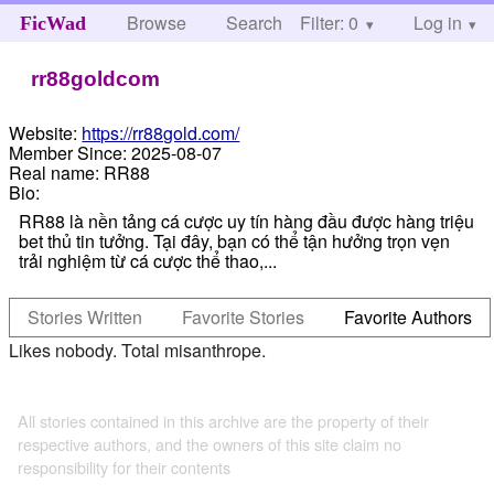
Browse
Search
Filter: 0
Help
Log in
FicWad
rr88goldcom
Website:
https://rr88gold.com/
Member Since:
2025-08-07
Real name:
RR88
Bio:
RR88 là nền tảng cá cược uy tín hàng đầu được hàng triệu
bet thủ tin tưởng. Tại đây, bạn có thể tận hưởng trọn vẹn
trải nghiệm từ cá cược thể thao,...
Stories Written
Favorite Stories
Favorite Authors
Likes nobody. Total misanthrope.
All stories contained in this archive are the property of their
respective authors, and the owners of this site claim no
responsibility for their contents