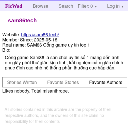
Browse
Search
Filter: 0
Help
Log in
FicWad
sam86tech
Website:
https://sam86.tech/
Member Since:
2025-05-18
Real name:
SAM86 Cổng game uy tín top 1
Bio:
Cổng game Sam86 là sân chơi uy tín số 1 mang đến anh
em giây phút thư giãn kịch tính, trải nghiệm cảm giác chinh
phục đỉnh cao nhờ hệ thống phần thưởng cực hấp dẫn.
Stories Written
Favorite Stories
Favorite Authors
Likes nobody. Total misanthrope.
All stories contained in this archive are the property of their
respective authors, and the owners of this site claim no
responsibility for their contents