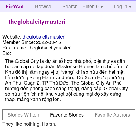
Browse
Search
Filter: 0
Help
Log in
FicWad
theglobalcitymasteri
Website:
theglobalcitymasteri
Member Since:
2022-03-15
Real name:
theglobalcitymasteri
Bio:
The Global City là dự án tổ hợp nhà phố, biệt thự và căn
hộ cao cấp do tập đoàn Masterise Homes làm chủ đầu tư.
Khu đô thị nằm ngay vị trị “vàng” khi sở hữu đến hai mặt
tiền đường Song Hành và đường Đỗ Xuân Hợp phường
An Phú, Quận 2, TP Thủ Đức. The Global City An Phú
hướng đến phong cách sang trọng, đẳng cấp. Global City
sở hữu tiện ích nội khu vượt trội cùng mật độ xây dựng
thấp, mảng xanh rộng lớn.
Stories Written
Favorite Stories
Favorite Authors
They like nothing. Harsh.