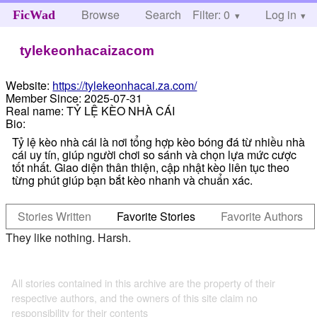
Browse
Search
Filter: 0
Help
Log in
FicWad
tylekeonhacaizacom
Website:
https://tylekeonhacai.za.com/
Member Since:
2025-07-31
Real name:
TỶ LỆ KÈO NHÀ CÁI
Bio:
Tỷ lệ kèo nhà cái là nơi tổng hợp kèo bóng đá từ nhiều nhà
cái uy tín, giúp người chơi so sánh và chọn lựa mức cược
tốt nhất. Giao diện thân thiện, cập nhật kèo liên tục theo
từng phút giúp bạn bắt kèo nhanh và chuẩn xác.
Stories Written
Favorite Stories
Favorite Authors
They like nothing. Harsh.
All stories contained in this archive are the property of their
respective authors, and the owners of this site claim no
responsibility for their contents