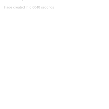
Page created in 0.0048 seconds