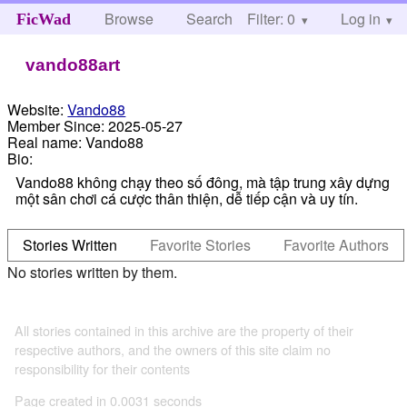
Browse
Search
Filter: 0
Help
Log in
FicWad
vando88art
Website:
Vando88
Member Since:
2025-05-27
Real name:
Vando88
Bio:
Vando88 không chạy theo số đông, mà tập trung xây dựng
một sân chơi cá cược thân thiện, dễ tiếp cận và uy tín.
Stories Written
Favorite Stories
Favorite Authors
No stories written by them.
All stories contained in this archive are the property of their
respective authors, and the owners of this site claim no
responsibility for their contents
Page created in 0.0031 seconds