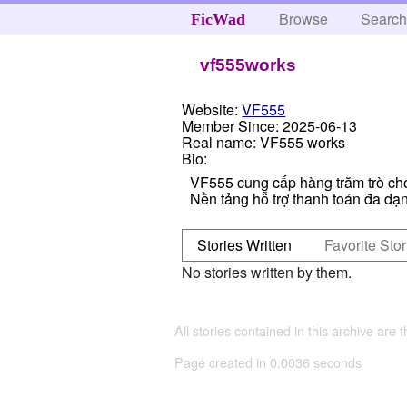
Browse
Searc
FicWad
vf555works
Website:
VF555
Member Since:
2025-06-13
Real name:
VF555 works
Bio:
VF555 cung cấp hàng trăm trò chơi 
Nền tảng hỗ trợ thanh toán đa dạ
Stories Written
Favorite Stor
No stories written by them.
All stories contained in this archive are 
Page created in 0.0036 seconds