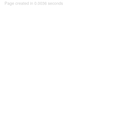
Page created in 0.0036 seconds