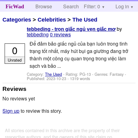
Browse
Search
Filter: 0
Help
Log in
FicWad
Categories
>
Celebrities
>
The Used
by
tebbeding - trọn giấc ngủ vẹn giấc mơ
tebbeding
0 reviews
Để đảm bảo giấc ngủ của bạn luôn trong tình
0
trạng tốt nhất, máy hút bụi ga giường đang trở
thành một công cụ quan trọng trong việc làm
Unrated
sạch và bảo ...
Category:
The Used
- Rating: PG-13 - Genres: Fantasy -
Published:
2023-10-23
- 1319 words
Reviews
No reviews yet
Sign up
to review this story.
All stories contained in this archive are the property of their
respective authors, and the owners of this site claim no