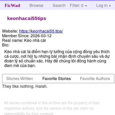
Browse
Search
Filter: 0
Help
Log in
FicWad
keonhacai55tips
Website:
https://keonhacai55.tips/
Member Since:
2026-03-12
Real name:
Kèo nhà cái
Bio:
Kèo nhà cái là điểm hẹn lý tưởng của cộng đồng yêu thích
cá cược, nơi hội tụ những bài nhận định chuyên sâu và dự
đoán tỷ số chuẩn xác. Hãy để chúng tôi đồng hành cùng
đam mê của bạn.
Stories Written
Favorite Stories
Favorite Authors
They like nothing. Harsh.
All stories contained in this archive are the property of their
respective authors, and the owners of this site claim no
responsibility for their contents